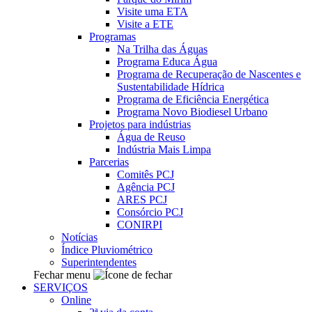
Visite uma ETA
Visite a ETE
Programas
Na Trilha das Águas
Programa Educa Água
Programa de Recuperação de Nascentes e
Sustentabilidade Hídrica
Programa de Eficiência Energética
Programa Novo Biodiesel Urbano
Projetos para indústrias
Água de Reuso
Indústria Mais Limpa
Parcerias
Comitês PCJ
Agência PCJ
ARES PCJ
Consórcio PCJ
CONIRPI
Notícias
Índice Pluviométrico
Superintendentes
Fechar menu
SERVIÇOS
Online