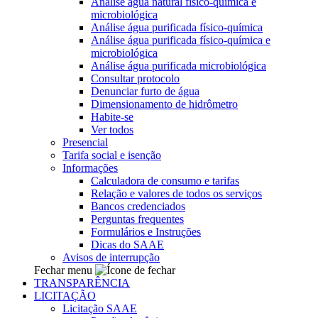
Análise água natural físico-química e
microbiológica
Análise água purificada físico-química
Análise água purificada físico-química e
microbiológica
Análise água purificada microbiológica
Consultar protocolo
Denunciar furto de água
Dimensionamento de hidrômetro
Habite-se
Ver todos
Presencial
Tarifa social e isenção
Informações
Calculadora de consumo e tarifas
Relação e valores de todos os serviços
Bancos credenciados
Perguntas frequentes
Formulários e Instruções
Dicas do SAAE
Avisos de interrupção
Fechar menu
TRANSPARÊNCIA
LICITAÇÃO
Licitação SAAE