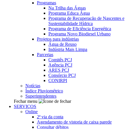
Programas
Na Trilha das Águas
Programa Educa Água
Programa de Recuperação de Nascentes e
Sustentabilidade Hídrica
Programa de Eficiência Energética
Programa Novo Biodiesel Urbano
Projetos para indústrias
Água de Reuso
Indústria Mais Limpa
Parcerias
Comitês PCJ
Agência PCJ
ARES PCJ
Consórcio PCJ
CONIRPI
Notícias
Índice Pluviométrico
Superintendentes
Fechar menu
SERVIÇOS
Online
2ª via da conta
Agendamento de vistoria de caixa parede
Consultar débitos