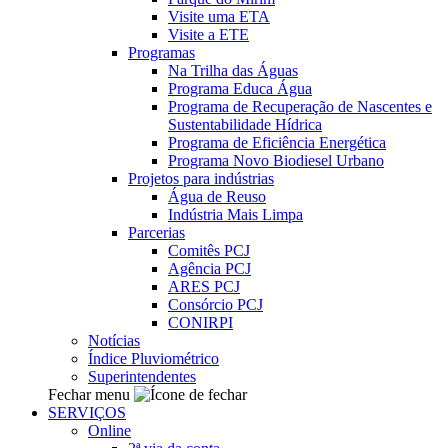
Visite uma ETA
Visite a ETE
Programas
Na Trilha das Águas
Programa Educa Água
Programa de Recuperação de Nascentes e
Sustentabilidade Hídrica
Programa de Eficiência Energética
Programa Novo Biodiesel Urbano
Projetos para indústrias
Água de Reuso
Indústria Mais Limpa
Parcerias
Comitês PCJ
Agência PCJ
ARES PCJ
Consórcio PCJ
CONIRPI
Notícias
Índice Pluviométrico
Superintendentes
Fechar menu
SERVIÇOS
Online