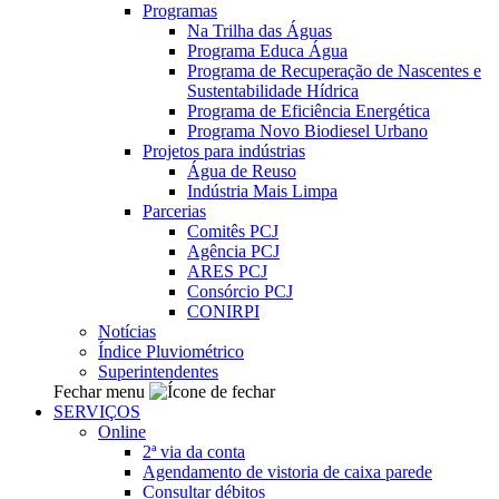
Programas
Na Trilha das Águas
Programa Educa Água
Programa de Recuperação de Nascentes e
Sustentabilidade Hídrica
Programa de Eficiência Energética
Programa Novo Biodiesel Urbano
Projetos para indústrias
Água de Reuso
Indústria Mais Limpa
Parcerias
Comitês PCJ
Agência PCJ
ARES PCJ
Consórcio PCJ
CONIRPI
Notícias
Índice Pluviométrico
Superintendentes
Fechar menu
SERVIÇOS
Online
2ª via da conta
Agendamento de vistoria de caixa parede
Consultar débitos