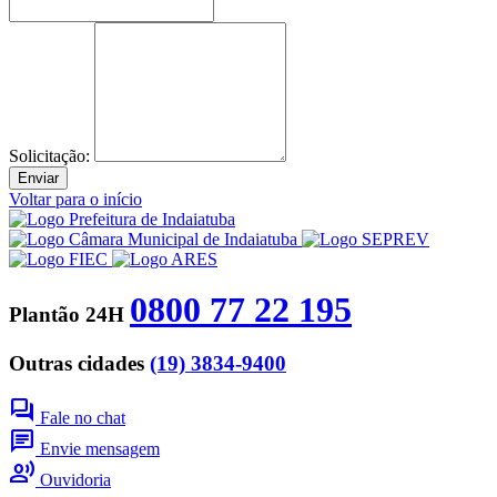
Solicitação:
Enviar
Voltar para o início
0800 77 22 195
Plantão 24H
Outras cidades
(19) 3834-9400
forum
Fale no chat
chat
Envie mensagem
record_voice_over
Ouvidoria