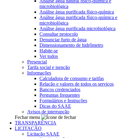
Análise água natural físico-química e
microbiológica
Análise água purificada físico-química
Análise água purificada físico-química e
microbiológica
Análise água purificada microbiológica
Consultar protocolo
Denunciar furto de água
Dimensionamento de hidrômetro
Habite-se
Ver todos
Presencial
Tarifa social e isenção
Informações
Calculadora de consumo e tarifas
Relação e valores de todos os serviços
Bancos credenciados
Perguntas frequentes
Formulários e Instruções
Dicas do SAAE
Avisos de interrupção
Fechar menu
TRANSPARÊNCIA
LICITAÇÃO
Licitação SAAE