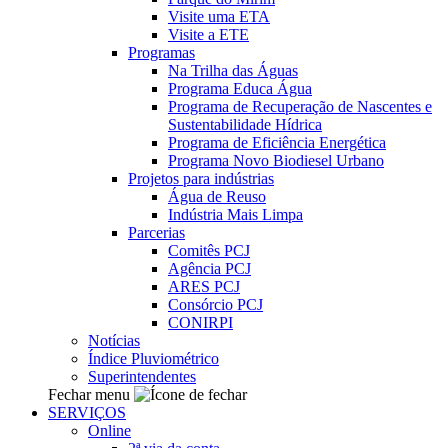
Visite uma ETA
Visite a ETE
Programas
Na Trilha das Águas
Programa Educa Água
Programa de Recuperação de Nascentes e
Sustentabilidade Hídrica
Programa de Eficiência Energética
Programa Novo Biodiesel Urbano
Projetos para indústrias
Água de Reuso
Indústria Mais Limpa
Parcerias
Comitês PCJ
Agência PCJ
ARES PCJ
Consórcio PCJ
CONIRPI
Notícias
Índice Pluviométrico
Superintendentes
Fechar menu
SERVIÇOS
Online