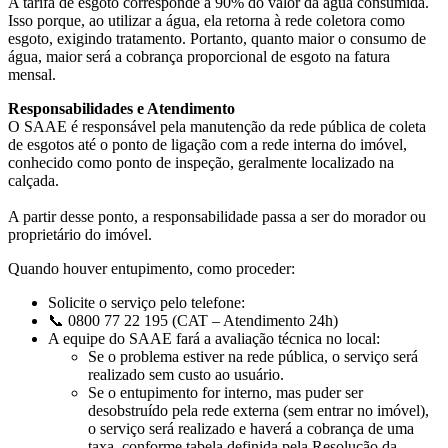
A tarifa de esgoto corresponde a 90% do valor da água consumida.
Isso porque, ao utilizar a água, ela retorna à rede coletora como
esgoto, exigindo tratamento. Portanto, quanto maior o consumo de
água, maior será a cobrança proporcional de esgoto na fatura
mensal.
Responsabilidades e Atendimento
O SAAE é responsável pela manutenção da rede pública de coleta
de esgotos até o ponto de ligação com a rede interna do imóvel,
conhecido como ponto de inspeção, geralmente localizado na
calçada.
A partir desse ponto, a responsabilidade passa a ser do morador ou
proprietário do imóvel.
Quando houver entupimento, como proceder:
Solicite o serviço pelo telefone:
📞 0800 77 22 195 (CAT – Atendimento 24h)
A equipe do SAAE fará a avaliação técnica no local:
Se o problema estiver na rede pública, o serviço será
realizado sem custo ao usuário.
Se o entupimento for interno, mas puder ser
desobstruído pela rede externa (sem entrar no imóvel),
o serviço será realizado e haverá a cobrança de uma
taxa, conforme tabela definida pela Resolução da