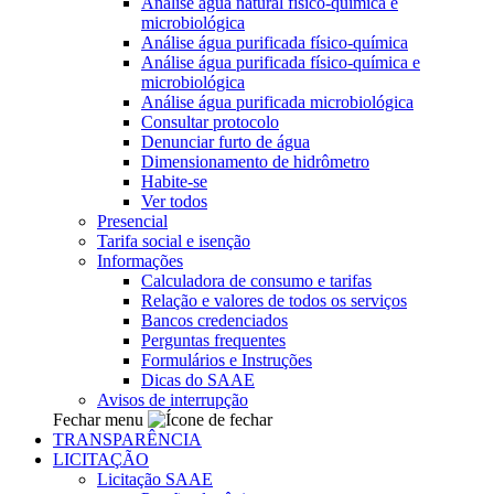
Análise água natural físico-química e
microbiológica
Análise água purificada físico-química
Análise água purificada físico-química e
microbiológica
Análise água purificada microbiológica
Consultar protocolo
Denunciar furto de água
Dimensionamento de hidrômetro
Habite-se
Ver todos
Presencial
Tarifa social e isenção
Informações
Calculadora de consumo e tarifas
Relação e valores de todos os serviços
Bancos credenciados
Perguntas frequentes
Formulários e Instruções
Dicas do SAAE
Avisos de interrupção
Fechar menu
TRANSPARÊNCIA
LICITAÇÃO
Licitação SAAE