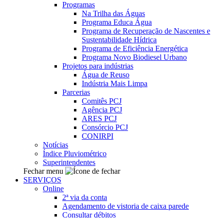
Programas
Na Trilha das Águas
Programa Educa Água
Programa de Recuperação de Nascentes e
Sustentabilidade Hídrica
Programa de Eficiência Energética
Programa Novo Biodiesel Urbano
Projetos para indústrias
Água de Reuso
Indústria Mais Limpa
Parcerias
Comitês PCJ
Agência PCJ
ARES PCJ
Consórcio PCJ
CONIRPI
Notícias
Índice Pluviométrico
Superintendentes
Fechar menu
SERVIÇOS
Online
2ª via da conta
Agendamento de vistoria de caixa parede
Consultar débitos