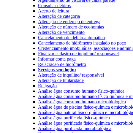
Agendamento de vistoria de caixa parede
Consultar débitos
Acerto de leitura
Alteração de categoria
Alteração de endereço de entrega
Alteração de número de economias
Alteração de vencimento
Cancelamento de débito automático
Cancelamento de hidrômetro instalado no poço
Credenciamento imobiliárias, associações e admini
Finalizar cadastro de inquilino/ responsável
Informar conta paga
Relacração de hidrômetro
Serviços sem login:
Alteração de inquilino/ responsável
Alteração de titularidade
Religação
Análise água consumo humano físico-química
Análise água consumo humano físico-química e mi
Análise água consumo humano microbiológica
Análise água de piscina físico-química e microbiol
Análise água natural físico-química e microbiológi
Análise água purificada físico-química
Análise água purificada físico-química e microbiol
Análise água purificada microbiológica