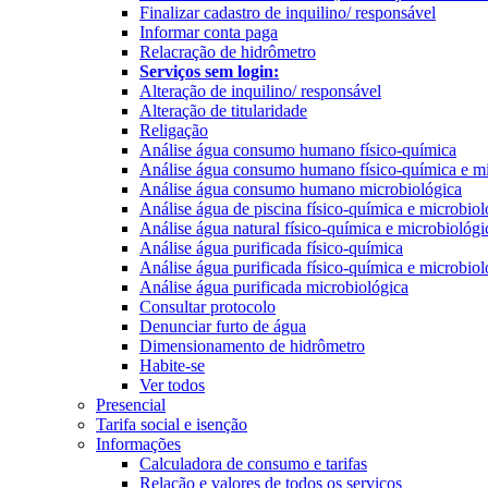
Finalizar cadastro de inquilino/ responsável
Informar conta paga
Relacração de hidrômetro
Serviços sem login:
Alteração de inquilino/ responsável
Alteração de titularidade
Religação
Análise água consumo humano físico-química
Análise água consumo humano físico-química e mi
Análise água consumo humano microbiológica
Análise água de piscina físico-química e microbiol
Análise água natural físico-química e microbiológi
Análise água purificada físico-química
Análise água purificada físico-química e microbiol
Análise água purificada microbiológica
Consultar protocolo
Denunciar furto de água
Dimensionamento de hidrômetro
Habite-se
Ver todos
Presencial
Tarifa social e isenção
Informações
Calculadora de consumo e tarifas
Relação e valores de todos os serviços