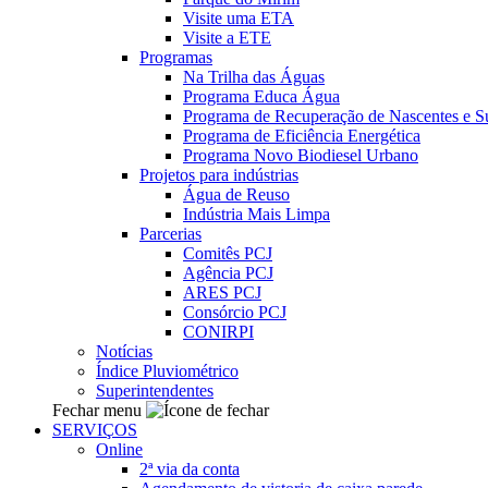
Visite uma ETA
Visite a ETE
Programas
Na Trilha das Águas
Programa Educa Água
Programa de Recuperação de Nascentes e Su
Programa de Eficiência Energética
Programa Novo Biodiesel Urbano
Projetos para indústrias
Água de Reuso
Indústria Mais Limpa
Parcerias
Comitês PCJ
Agência PCJ
ARES PCJ
Consórcio PCJ
CONIRPI
Notícias
Índice Pluviométrico
Superintendentes
Fechar menu
SERVIÇOS
Online
2ª via da conta