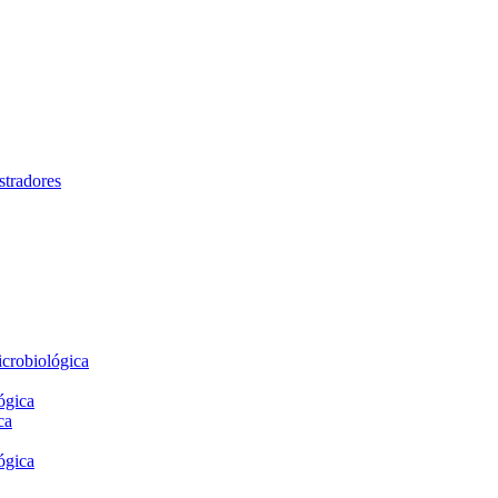
stradores
crobiológica
ógica
ca
ógica