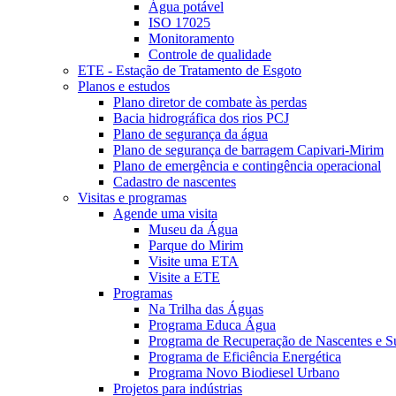
Água potável
ISO 17025
Monitoramento
Controle de qualidade
ETE - Estação de Tratamento de Esgoto
Planos e estudos
Plano diretor de combate às perdas
Bacia hidrográfica dos rios PCJ
Plano de segurança da água
Plano de segurança de barragem Capivari-Mirim
Plano de emergência e contingência operacional
Cadastro de nascentes
Visitas e programas
Agende uma visita
Museu da Água
Parque do Mirim
Visite uma ETA
Visite a ETE
Programas
Na Trilha das Águas
Programa Educa Água
Programa de Recuperação de Nascentes e Su
Programa de Eficiência Energética
Programa Novo Biodiesel Urbano
Projetos para indústrias