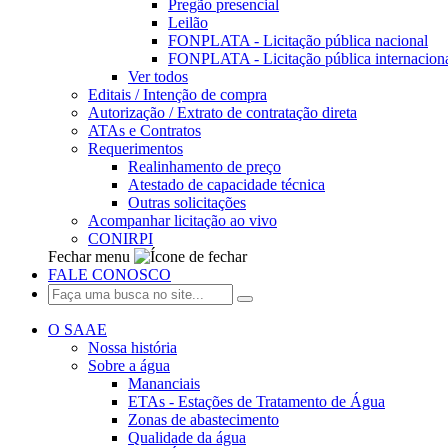
Pregão presencial
Leilão
FONPLATA - Licitação pública nacional
FONPLATA - Licitação pública internacion
Ver todos
Editais / Intenção de compra
Autorização / Extrato de contratação direta
ATAs e Contratos
Requerimentos
Realinhamento de preço
Atestado de capacidade técnica
Outras solicitações
Acompanhar licitação ao vivo
CONIRPI
Fechar menu
FALE CONOSCO
O SAAE
Nossa história
Sobre a água
Mananciais
ETAs - Estações de Tratamento de Água
Zonas de abastecimento
Qualidade da água