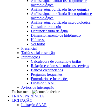
Análise água natural físico-química e
microbiológica
Análise água purificada físico-química
Análise água purificada físico-química e
microbiológica
Análise água purificada microbiológica
Consultar protocolo
Denunciar furto de água
Dimensionamento de hidrômetro
Habite-se
Ver todos
Presencial
Tarifa social e isenção
Informações
Calculadora de consumo e tarifas
Relação e valores de todos os serviços
Bancos credenciados
Perguntas frequentes
Formulários e Instruções
Dicas do SAAE
Avisos de interrupção
Fechar menu
TRANSPARÊNCIA
LICITAÇÃO
Licitação SAAE