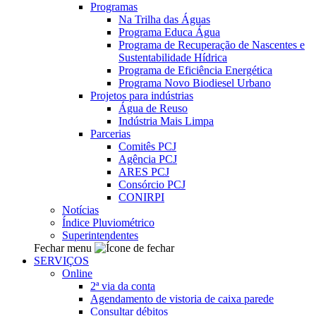
Programas
Na Trilha das Águas
Programa Educa Água
Programa de Recuperação de Nascentes e
Sustentabilidade Hídrica
Programa de Eficiência Energética
Programa Novo Biodiesel Urbano
Projetos para indústrias
Água de Reuso
Indústria Mais Limpa
Parcerias
Comitês PCJ
Agência PCJ
ARES PCJ
Consórcio PCJ
CONIRPI
Notícias
Índice Pluviométrico
Superintendentes
Fechar menu
SERVIÇOS
Online
2ª via da conta
Agendamento de vistoria de caixa parede
Consultar débitos