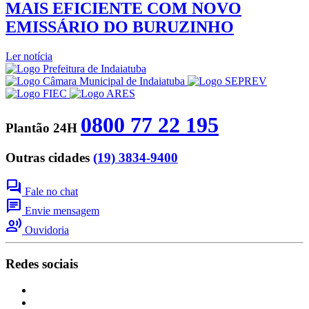
MAIS EFICIENTE COM NOVO
EMISSÁRIO DO BURUZINHO
Ler notícia
0800 77 22 195
Plantão 24H
Outras cidades
(19) 3834-9400
forum
Fale no chat
chat
Envie mensagem
record_voice_over
Ouvidoria
Redes sociais