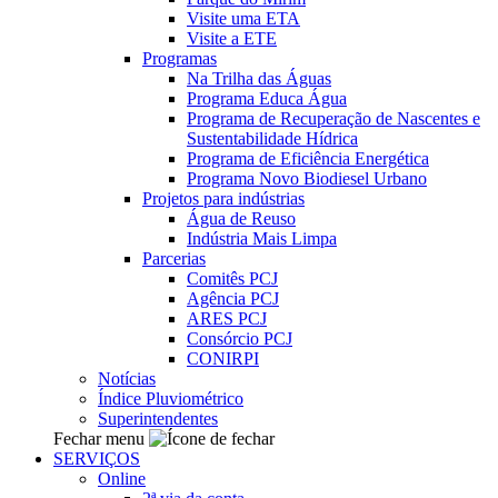
Visite uma ETA
Visite a ETE
Programas
Na Trilha das Águas
Programa Educa Água
Programa de Recuperação de Nascentes e
Sustentabilidade Hídrica
Programa de Eficiência Energética
Programa Novo Biodiesel Urbano
Projetos para indústrias
Água de Reuso
Indústria Mais Limpa
Parcerias
Comitês PCJ
Agência PCJ
ARES PCJ
Consórcio PCJ
CONIRPI
Notícias
Índice Pluviométrico
Superintendentes
Fechar menu
SERVIÇOS
Online