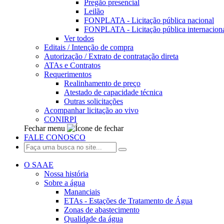
Pregão presencial
Leilão
FONPLATA - Licitação pública nacional
FONPLATA - Licitação pública internacion
Ver todos
Editais / Intenção de compra
Autorização / Extrato de contratação direta
ATAs e Contratos
Requerimentos
Realinhamento de preço
Atestado de capacidade técnica
Outras solicitações
Acompanhar licitação ao vivo
CONIRPI
Fechar menu
FALE CONOSCO
O SAAE
Nossa história
Sobre a água
Mananciais
ETAs - Estações de Tratamento de Água
Zonas de abastecimento
Qualidade da água