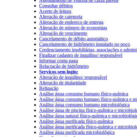
Agendamento de vistoria de caixa parede
Consultar débitos
Acerto de leitura
Alteração de categoria
Alteração de endereço de entrega
Alteração de número de economias
Alteração de vencimento
Cancelamento de débito automático
Cancelamento de hidrômetro instalado no poço
Credenciamento imobiliárias, associações e admini
Finalizar cadastro de inquilino/ responsável
Informar conta paga
Relacração de hidrômetro
Serviços sem login:
Alteração de inquilino/ responsável
Alteração de titularidade
Religação
Análise água consumo humano físico-química
Análise água consumo humano físico-química e mi
Análise água consumo humano microbiológica
Análise água de piscina físico-química e microbiol
Análise água natural físico-química e microbiológi
Análise água purificada físico-química
Análise água purificada físico-química e microbiol
Análise água purificada microbiológica