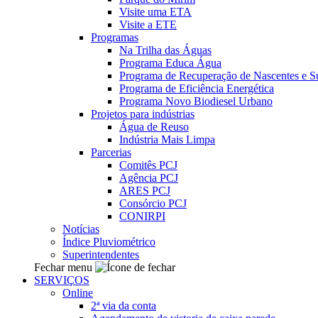
Visite uma ETA
Visite a ETE
Programas
Na Trilha das Águas
Programa Educa Água
Programa de Recuperação de Nascentes e Su
Programa de Eficiência Energética
Programa Novo Biodiesel Urbano
Projetos para indústrias
Água de Reuso
Indústria Mais Limpa
Parcerias
Comitês PCJ
Agência PCJ
ARES PCJ
Consórcio PCJ
CONIRPI
Notícias
Índice Pluviométrico
Superintendentes
Fechar menu
SERVIÇOS
Online
2ª via da conta