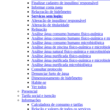
Finalizar cadastro de inquilino/ responsável
Informar conta paga
Relacração de hidrômetro
Serviços sem login:
Alteração de inquilino/ responsável
Alteração de titularidade
Religação
Análise água consumo humano físico-química
Análise água consumo humano físico-química e mi
Análise água consumo humano microbiológica
Análise água de piscina físico-química e microbiol
Análise água natural físico-química e microbiológi
Análise água purificada físico-química
Análise água purificada físico-química e microbiol
Análise água purificada microbiológica
Consultar protocolo
Denunciar furto de água
Dimensionamento de hidrômetro
Habite-se
Ver todos
Presencial
Tarifa social e isenção
Informações
Calculadora de consumo e tarifas
Relação e valores de todos os serviços