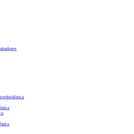
stradores
crobiológica
ógica
ca
ógica