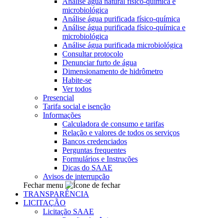
Análise água natural físico-química e
microbiológica
Análise água purificada físico-química
Análise água purificada físico-química e
microbiológica
Análise água purificada microbiológica
Consultar protocolo
Denunciar furto de água
Dimensionamento de hidrômetro
Habite-se
Ver todos
Presencial
Tarifa social e isenção
Informações
Calculadora de consumo e tarifas
Relação e valores de todos os serviços
Bancos credenciados
Perguntas frequentes
Formulários e Instruções
Dicas do SAAE
Avisos de interrupção
Fechar menu
TRANSPARÊNCIA
LICITAÇÃO
Licitação SAAE