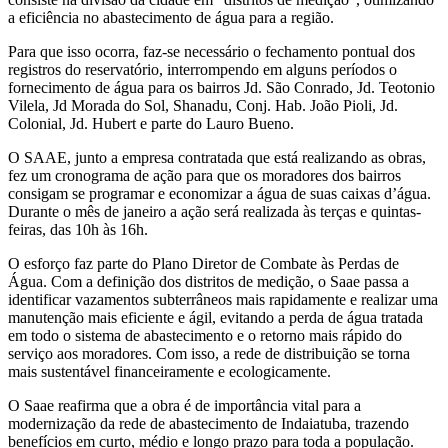
a eficiência no abastecimento de água para a região.
Para que isso ocorra, faz-se necessário o fechamento pontual dos
registros do reservatório, interrompendo em alguns períodos o
fornecimento de água para os bairros Jd. São Conrado, Jd. Teotonio
Vilela, Jd Morada do Sol, Shanadu, Conj. Hab. João Pioli, Jd.
Colonial, Jd. Hubert e parte do Lauro Bueno.
O SAAE, junto a empresa contratada que está realizando as obras,
fez um cronograma de ação para que os moradores dos bairros
consigam se programar e economizar a água de suas caixas d’água.
Durante o mês de janeiro a ação será realizada às terças e quintas-
feiras, das 10h às 16h.
O esforço faz parte do Plano Diretor de Combate às Perdas de
Água. Com a definição dos distritos de medição, o Saae passa a
identificar vazamentos subterrâneos mais rapidamente e realizar uma
manutenção mais eficiente e ágil, evitando a perda de água tratada
em todo o sistema de abastecimento e o retorno mais rápido do
serviço aos moradores. Com isso, a rede de distribuição se torna
mais sustentável financeiramente e ecologicamente.
O Saae reafirma que a obra é de importância vital para a
modernização da rede de abastecimento de Indaiatuba, trazendo
benefícios em curto, médio e longo prazo para toda a população.