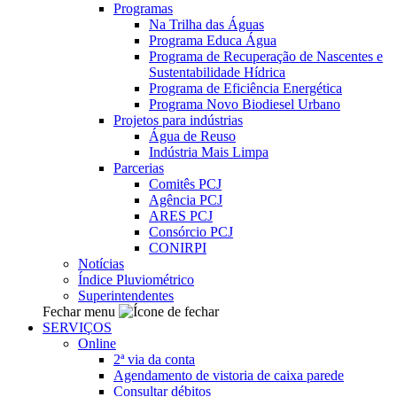
Programas
Na Trilha das Águas
Programa Educa Água
Programa de Recuperação de Nascentes e
Sustentabilidade Hídrica
Programa de Eficiência Energética
Programa Novo Biodiesel Urbano
Projetos para indústrias
Água de Reuso
Indústria Mais Limpa
Parcerias
Comitês PCJ
Agência PCJ
ARES PCJ
Consórcio PCJ
CONIRPI
Notícias
Índice Pluviométrico
Superintendentes
Fechar menu
SERVIÇOS
Online
2ª via da conta
Agendamento de vistoria de caixa parede
Consultar débitos