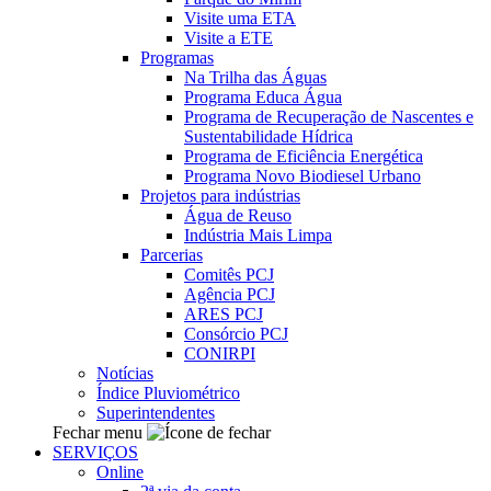
Visite uma ETA
Visite a ETE
Programas
Na Trilha das Águas
Programa Educa Água
Programa de Recuperação de Nascentes e
Sustentabilidade Hídrica
Programa de Eficiência Energética
Programa Novo Biodiesel Urbano
Projetos para indústrias
Água de Reuso
Indústria Mais Limpa
Parcerias
Comitês PCJ
Agência PCJ
ARES PCJ
Consórcio PCJ
CONIRPI
Notícias
Índice Pluviométrico
Superintendentes
Fechar menu
SERVIÇOS
Online