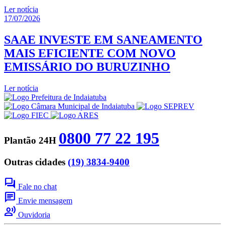
Ler notícia
17/07/2026
SAAE INVESTE EM SANEAMENTO
MAIS EFICIENTE COM NOVO
EMISSÁRIO DO BURUZINHO
Ler notícia
0800 77 22 195
Plantão 24H
Outras cidades
(19) 3834-9400
forum
Fale no chat
chat
Envie mensagem
record_voice_over
Ouvidoria