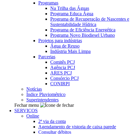
Programas
Na Trilha das Águas
Programa Educa Água
Programa de Recuperação de Nascentes e
Sustentabilidade Hídrica
Programa de Eficiência Energética
Programa Novo Biodiesel Urbano
Projetos para indústrias
Água de Reuso
Indústria Mais Limpa
Parcerias
Comitês PCJ
Agência PCJ
ARES PCJ
Consórcio PCJ
CONIRPI
Notícias
Índice Pluviométrico
Superintendentes
Fechar menu
SERVIÇOS
Online
2ª via da conta
Agendamento de vistoria de caixa parede
Consultar débitos