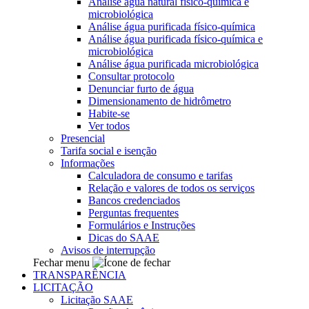
Análise água natural físico-química e
microbiológica
Análise água purificada físico-química
Análise água purificada físico-química e
microbiológica
Análise água purificada microbiológica
Consultar protocolo
Denunciar furto de água
Dimensionamento de hidrômetro
Habite-se
Ver todos
Presencial
Tarifa social e isenção
Informações
Calculadora de consumo e tarifas
Relação e valores de todos os serviços
Bancos credenciados
Perguntas frequentes
Formulários e Instruções
Dicas do SAAE
Avisos de interrupção
Fechar menu
TRANSPARÊNCIA
LICITAÇÃO
Licitação SAAE