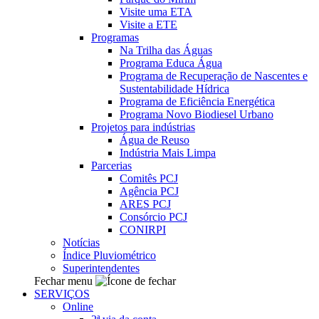
Visite uma ETA
Visite a ETE
Programas
Na Trilha das Águas
Programa Educa Água
Programa de Recuperação de Nascentes e
Sustentabilidade Hídrica
Programa de Eficiência Energética
Programa Novo Biodiesel Urbano
Projetos para indústrias
Água de Reuso
Indústria Mais Limpa
Parcerias
Comitês PCJ
Agência PCJ
ARES PCJ
Consórcio PCJ
CONIRPI
Notícias
Índice Pluviométrico
Superintendentes
Fechar menu
SERVIÇOS
Online